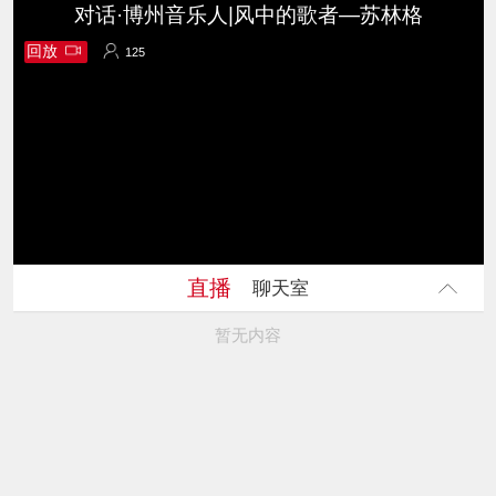
对话·博州音乐人|风中的歌者—苏林格
回放
125
125
直播
聊天室
暂无内容