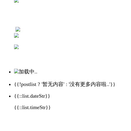
加载中..
{{!postlist ? '暂无内容' : '没有更多内容啦..'}}
{{::list.dateStr}}
{{::list.timeStr}}