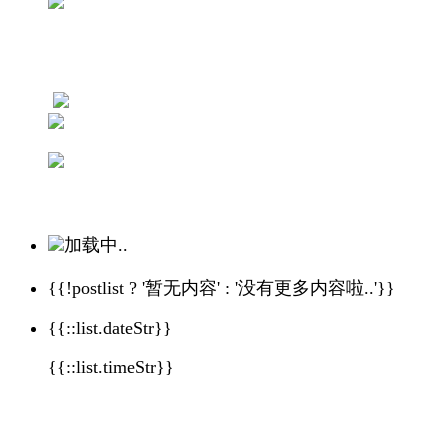
加载中..
{{!postlist ? '暂无内容' : '没有更多内容啦..'}}
{{::list.dateStr}}
{{::list.timeStr}}