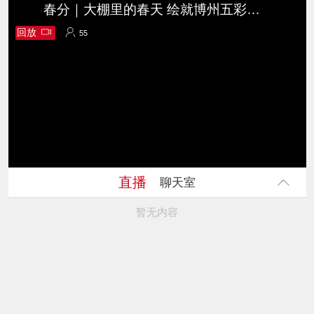
春分｜大棚里的春天 绘就博州五彩画卷
回放
55
55
直播
聊天室
暂无内容