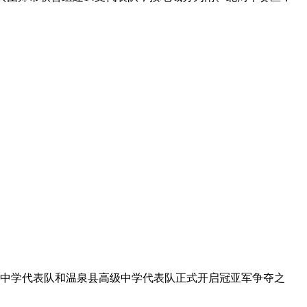
验中学代表队和温泉县高级中学代表队正式开启冠亚军争夺之