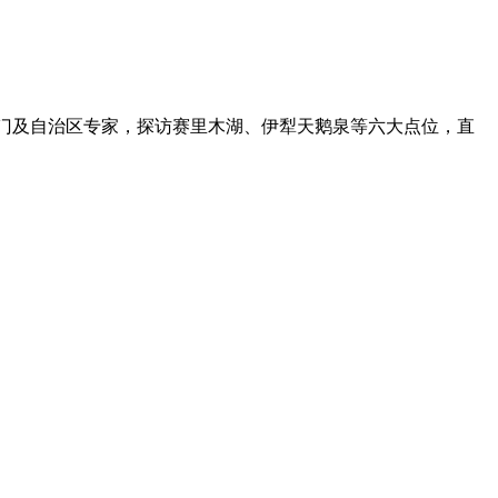
部门及自治区专家，探访赛里木湖、伊犁天鹅泉等六大点位，直