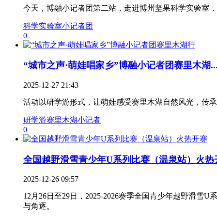
今天，博融小记者团第二站，走进博州坚果科学实验室，
科学实验室小记者团
0
“城市之声·萌娃唱家乡”博融小记者团赛里木湖..
2025-12-27 21:43
活动以研学游形式，让萌娃感受赛里木湖自然风光，传承
研学游赛里木湖小记者
0
全国越野滑雪青少年U系列比赛（温泉站）火热开.
2025-12-26 09:57
12月26日至29日，2025-2026赛季全国青少年越
与角逐。