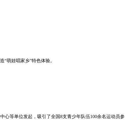
造“萌娃唱家乡”特色体验。
管理中心等单位发起，吸引了全国8支青少年队伍100余名运动员参