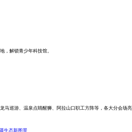
基地，解锁青少年科技馆。
龙马巡游、温泉点睛醒狮、阿拉山口职工方阵等，各大分会场亮