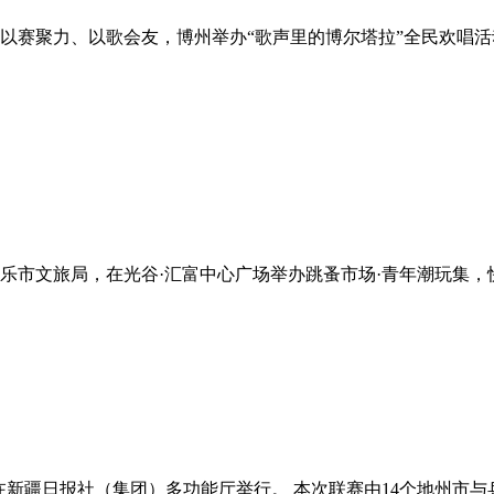
以赛聚力、以歌会友，博州举办“歌声里的博尔塔拉”全民欢唱
乐市文旅局，在光谷·汇富中心广场举办跳蚤市场·青年潮玩集，
签仪式在新疆日报社（集团）多功能厅举行。 本次联赛由14个地州