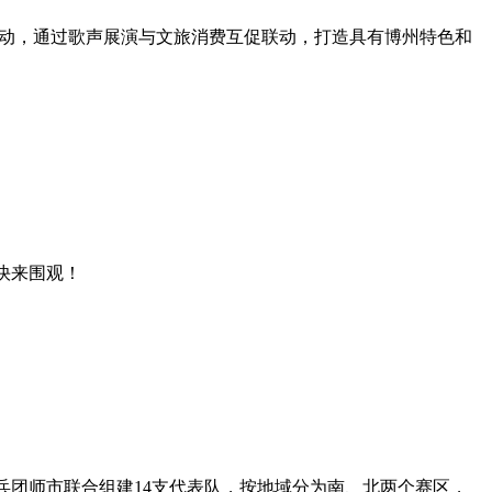
活动，通过歌声展演与文旅消费互促联动，打造具有博州特色和
快来围观！
市与兵团师市联合组建14支代表队，按地域分为南、北两个赛区，