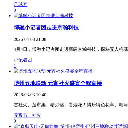
足球赛
0
博融小记者团走进京瀚科技
2026-04-03 21:08
4月4日，博融小记者团走进新疆京瀚科技，探秘无人机
小记者团
1
博州五地联动 元宵社火盛宴全程直播
2026-03-03 10:40
赏社火、逛市集、猜灯谜、看烟花！博乐特色花车、精河
元宵节、社火
0