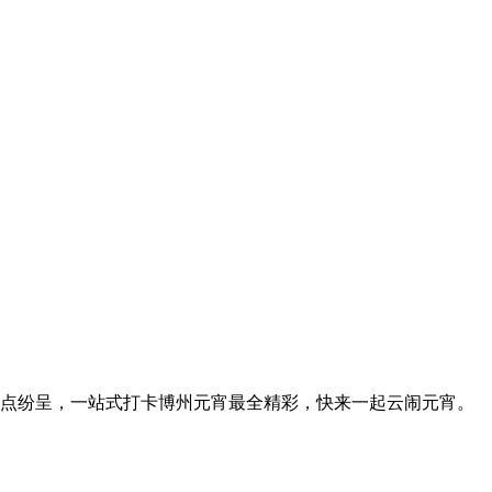
点纷呈，一站式打卡博州元宵最全精彩，快来一起云闹元宵。