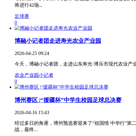
将进行42场...
足球赛
0
博融小记者团走进寿光农业产业园
2026-04-25 09:24
今天，博融小记者团，走进山东寿光·博乐市现代农业产
农业产业园小记者
0
博州赛区 |“援疆杯”中学生校园足球总决赛
2026-04-16 15:43
经过多日的角逐，博州预选赛迎来了“祖国情 中华行”
战，最终...