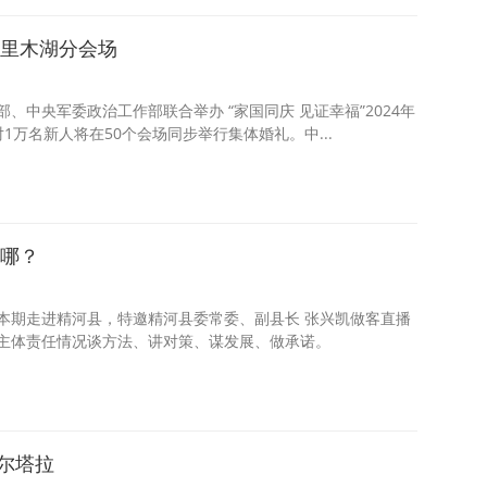
赛里木湖分会场
中央军委政治工作部联合举办 “家国同庆 见证幸福”2024年
对1万名新人将在50个会场同步举行集体婚礼。中...
在哪？
本期走进精河县，特邀精河县委常委、副县长 张兴凯做客直播
主体责任情况谈方法、讲对策、谋发展、做承诺。
尔塔拉