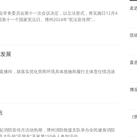
走
大会常务委员会第十一次会议决定，以立法形式，将实施日12月4
十一个国家宪法日。博州2024年“宪法宣传周”...
弦
济发展
直
进直播间，就落实优化营商环境具体措施和履行主体责任情况谈
博
跑
《
掀起消防宣传月活动热潮，博州消防救援支队举办全民健身消防
大队的“蓝朋友”及家属150余人参加活动。