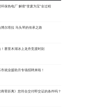
进环保热电厂 解密“变废为宝”全过程
动博尔塔拉 马头琴的传承之路
击！赛里木湖冰上龙舟竞渡时刻
乐市就业援助月专场招聘来啦！
营商零距离》您符合交付即交证的条件吗？