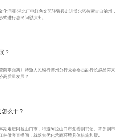
文化润疆·湖北广电红色文艺轻骑兵走进博尔塔拉蒙古自治州，
形式进行惠民问慰演出。
展？
营商零距离》特邀人民银行博州分行党委委员副行长赵晶涛来
济高质量发展？
门怎么干？
本期走进阿拉山口市，特邀阿拉山口市党委副书记、常务副市
林做客直播间，就落实优化营商环境具体措施和履...