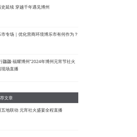
历史延续 穿越千年遇见博州
乐市专场｜优化营商环境博乐市有何作为？
行龘龘·福耀博州”2024年博州元宵节社火
演现场直播
荐文章
州五地联动 元宵社火盛宴全程直播