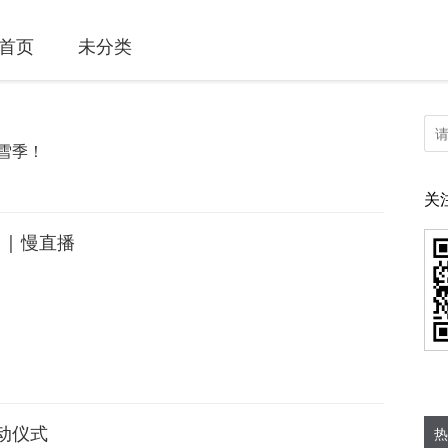
首页
未分类
雪季！
关
| 慢直播
启动仪式
热