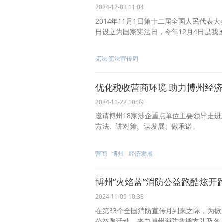
2024-12-03 11:04
2014年11月1日第十二届全国人民代表
日设立为国家宪法日，今年12月4日是我国第
宪法 宪法宣传周
优化税收营商环境 助力博州经
2024-11-22 10:39
邀请博州18家涉企重点单位主要领导走
方法、讲对策、谋发展、做承诺。
营商
博州
经济发展
博州“火焰蓝”消防公益跑酷炫开
2024-11-09 10:38
在第33个全国消防宣传月到来之际，为
公益跑活动，来自博州消防救援支队及各县